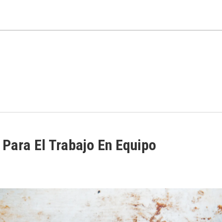
Layer = window.dataLayer || []; function gtag(){dataLayer.push(arguments);} g
new Date()); gtag('config', 'UA-138205384-1');
Para El Trabajo En Equipo