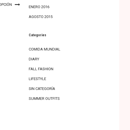
una
una
OPCIÓN
ventana
ventana
ENERO 2016
nueva)
nueva)
AGOSTO 2015
Categories
COMIDA MUNDIAL
DIARY
FALL FASHION
LIFESTYLE
SIN CATEGORÍA
SUMMER OUTFITS