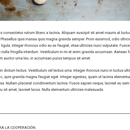
consectetur rutrum libero a lacinia. Aliquam suscipit sit amet mauris at luctus
. Phasellus quis massa quis magna gravida semper. Proin euismod, odio ultric
ligula. Integer rhoncus odio eu ex feugiat, vitae ultricies nunc vulputate. Fusce
c nulla fringilla interdum. Vestibulum in mi et enim gravida accumsan. Aenean f
lam auctor urna leo, in accumsan purus tempus sit amet.
in dictum lectus. Vestibulum vel lectus urna. Integer rhoncus nunc in luctus ultr
c, quis gravida magna feugiat eget. Integer egestas, quam ut lacinia elementu
 massa. Nullam placerat condimentum lacinia. Fusce sapien neque, laoreet eu se
cu sit amet, laoreet lacus. Nulla elementum ultricies malesuada.
RA LA COOPERACIÓN.