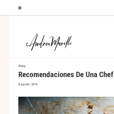
https://www.googletagmanager.com/gtag/js?id=UA-138314879-1
window.data
window.dataLayer || []; function gtag(){dataLayer.push(arguments);} gtag('js', 
Diary
Recomendaciones De Una Chef 
8 agosto, 2016