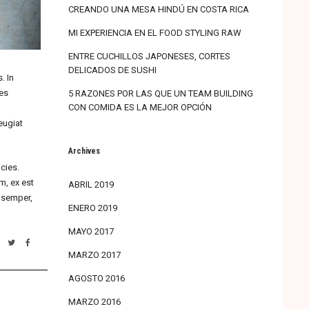
CREANDO UNA MESA HINDÚ EN COSTA RICA
MI EXPERIENCIA EN EL FOOD STYLING RAW
ENTRE CUCHILLOS JAPONESES, CORTES
DELICADOS DE SUSHI
. In
ies
5 RAZONES POR LAS QUE UN TEAM BUILDING
CON COMIDA ES LA MEJOR OPCIÓN
eugiat
Archives
icies.
m, ex est
ABRIL 2019
m semper,
ENERO 2019
MAYO 2017
Haz
Haz
clic
clic
MARZO 2017
para
para
compartir
compartir
en
en
AGOSTO 2016
Twitter
Facebook
(Se
(Se
abre
abre
MARZO 2016
en
en