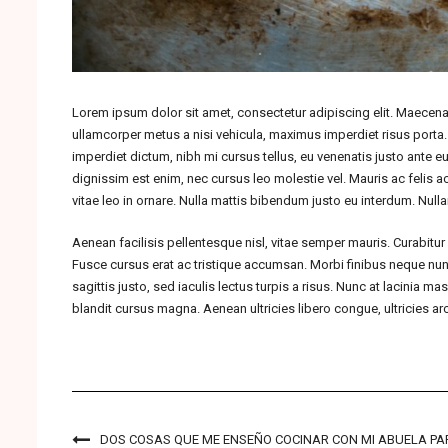
Lorem ipsum dolor sit amet, consectetur adipiscing elit. Maecenas 
ullamcorper metus a nisi vehicula, maximus imperdiet risus porta
imperdiet dictum, nibh mi cursus tellus, eu venenatis justo ante eu 
dignissim est enim, nec cursus leo molestie vel. Mauris ac felis a
vitae leo in ornare. Nulla mattis bibendum justo eu interdum. Nul
Aenean facilisis pellentesque nisl, vitae semper mauris. Curabitur 
Fusce cursus erat ac tristique accumsan. Morbi finibus neque nun
sagittis justo, sed iaculis lectus turpis a risus. Nunc at lacinia
blandit cursus magna. Aenean ultricies libero congue, ultricies ar
DOS COSAS QUE ME ENSEÑO COCINAR CON MI ABUELA PA