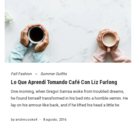
Fall Fashion
~
Summer Outfits
Lo Que Aprendí Tomando Café Con Liz Furlong
One morning, when Gregor Samsa woke from troubled dreams,
he found himself transformed in his bed into a horrible vermin. He
lay on his armour-like back, and if he lifted his head a little he
could see his brown belly, slightly domed and divided by […]
by andrecooks4
-
8 agosto, 2016