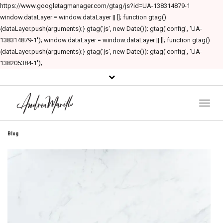
https://www.googletagmanager.com/gtag/js?id=UA-138314879-1
window.dataLayer = window.dataLayer || []; function gtag()
{dataLayer.push(arguments);} gtag('js', new Date()); gtag('config', 'UA-
138314879-1'); window.dataLayer = window.dataLayer || []; function gtag()
{dataLayer.push(arguments);} gtag('js', new Date()); gtag('config', 'UA-
138205384-1');
Toggl
Naviga
Blog