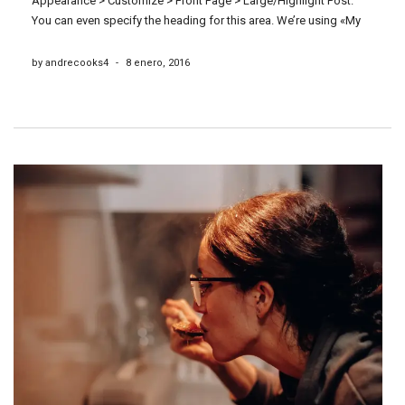
Appearance > Customize > Front Page > Large/Highlight Post.
You can even specify the heading for this area. We’re using «My
Diary» here.
by andrecooks4
-
8 enero, 2016